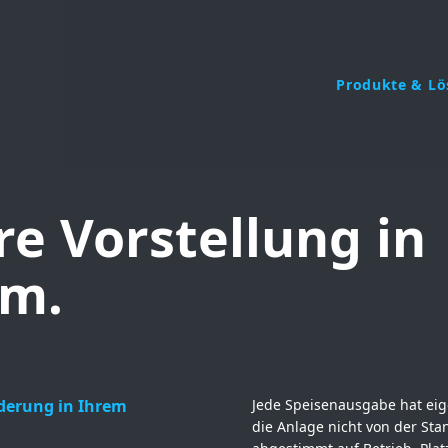
Produkte & L
re Vorstellung in
um.
derung in Ihrem
Jede Speisenausgabe hat ei
die Anlage nicht von der St