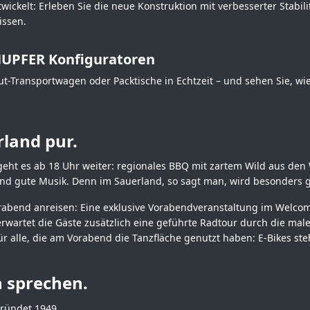
wickelt: Erleben Sie die neue Konstruktion mit verbesserter Stabi
issen.
HUPFER Konfiguratoren
gut-Transportwagen oder Packtische in Echtzeit – und sehen Sie, wie
land pur.
eht es ab 18 Uhr weiter: regionales BBQ mit zartem Wild aus den 
und gute Musik. Denn im Sauerland, so sagt man, wird besonders g
rabend anreisen: Eine exklusive Vorabendveranstaltung im Welco
wartet die Gäste zusätzlich eine geführte Radtour durch die mal
ür alle, die am Vorabend die Tanzfläche genutzt haben: E-Bikes ste
h sprechen.
ründet 1949